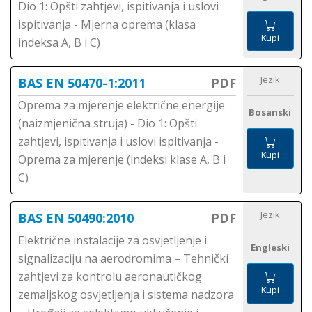
Dio 1: Opšti zahtjevi, ispitivanja i uslovi
ispitivanja - Mjerna oprema (klasa
Kupi
indeksa A, B i C)
Jezik
BAS EN 50470-1:2011
PDF
Oprema za mjerenje električne energije
Bosanski
(naizmjenična struja) - Dio 1: Opšti
zahtjevi, ispitivanja i uslovi ispitivanja -
Kupi
Oprema za mjerenje (indeksi klase A, B i
C)
Jezik
BAS EN 50490:2010
PDF
Električne instalacije za osvjetljenje i
Engleski
signalizaciju na aerodromima – Tehnički
zahtjevi za kontrolu aeronautičkog
Kupi
zemaljskog osvjetljenja i sistema nadzora