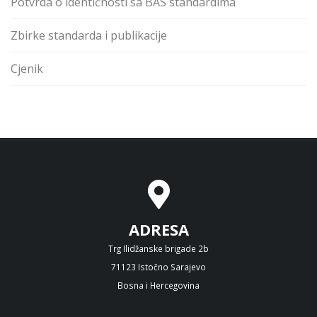
Potvrda o identičnosti sa BAS standardima
Zbirke standarda i publikacije
Cjenik
ADRESA
Trg Ilidžanske brigade 2b
71123 Istočno Sarajevo
Bosna i Hercegovina