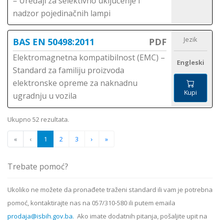
– Uređaji za selektivno uključenje i
nadzor pojedinačnih lampi
Jezik
BAS EN 50498:2011
PDF
Elektromagnetna kompatibilnost (EMC) –
Engleski
Standard za familiju proizvoda
elektronske opreme za naknadnu
Kupi
ugradnju u vozila
Ukupno 52 rezultata.
«
‹
1
2
3
›
»
Trebate pomoć?
Ukoliko ne možete da pronađete traženi standard ili vam je potrebna
pomoć, kontaktirajte nas na 057/310-580 ili putem emaila
prodaja@isbih.gov.ba.
Ako imate dodatnih pitanja, pošaljite upit na