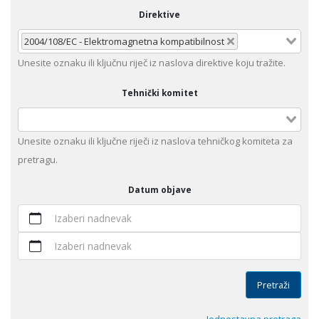
Direktive
2004/108/EC - Elektromagnetna kompatibilnost
Unеsitе oznaku ili klјučnu rijеč iz nаslоvа dirеktivе kојu trаžitе.
Tehnički komitet
Unesite оznaku ili ključne riječi iz naslova tehničkog komiteta za
pretragu.
Datum objave
Izaberi nadnevak
Izaberi nadnevak
Pretraži