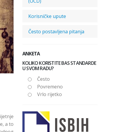
(OCD)
Korisničke upute
Često postavljena pitanja
ANKETA
KOLIKO KORISTITE BAS STANDARDE
U SVOM RADU?
Često
Povremeno
Vrlo rijetko
jetnje
e, a to
rodnog