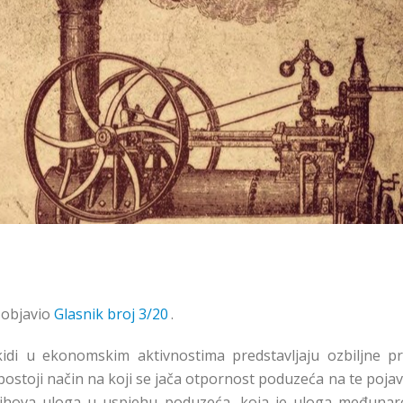
i objavio
Glasnik broj 3/20
.
idi u ekonomskim aktivnostima predstavljaju ozbiljne pri
stoji način na koji se jača otpornost poduzeća na te pojav
e njihova uloga u uspjehu poduzeća, koja je uloga međuna