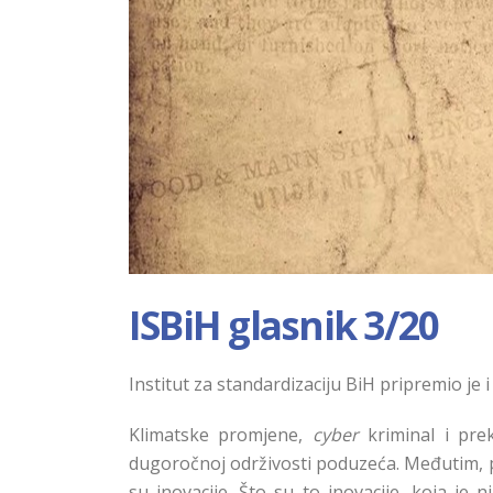
ISBiH glasnik 3/20
Institut za standardizaciju BiH pripremio je 
Klimatske promjene,
cyber
kriminal i prek
dugoročnoj održivosti poduzeća. Međutim, po
su inovacije. Što su to inovacije, koja j