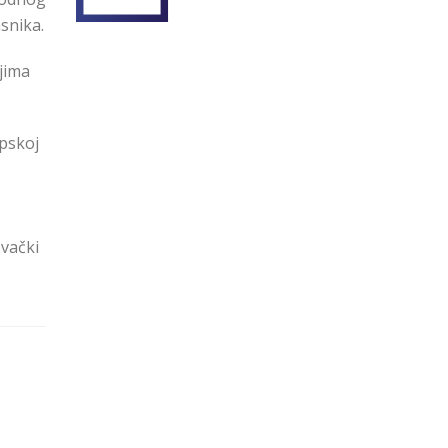
snika.
jima
opskoj
vački