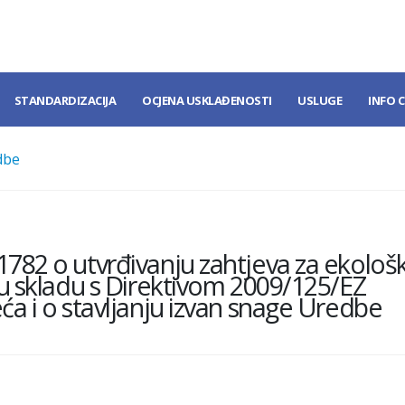
STANDARDIZACIJA
OCJENA USKLAĐENOSTI
USLUGE
INFO 
dbe
782 o utvrđivanju zahtjeva za ekološk
 u skladu s Direktivom 2009/125/EZ
ća i o stavljanju izvan snage Uredbe