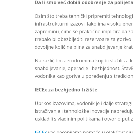
Da li smo već dobili odobrenje za polije
Osim što treba tehnički pripremiti tehnologi
infrastrukturni izazovi. Iako ima visoku ene
zapreminu
,
čime se praktično implicira da za
trebalo bi obezbijediti rezervoare za gorivo
dovoljne količine plina za snabdijevanje krat
Na različitim aerodromima koji bi služili za 
snabdijevanje, operacije i bezbjednost. Štaviš
vodonika kao goriva u poređenju s tradicion
IECEx za bezbjedno tržište
Uprkos izazovima, vodonik je i dalje strate
istraživanja i tehnološke inovacije napreduju, 
uskladili s vladinim politikama i otvorio put 
IECEx
već decenijama pomaže u olakšavanju i