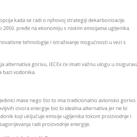
pcija kada se radi o njihovoj strategiji dekarbonizacije.
 do 2050. pređe na ekonomiju s niskim emisijama ugljenika.
vativne tehnologije i istraživanje mogućnosti u vezi s
ja alternativa gorivu, IECEx će imati važnu ulogu u osigurav
a bazi vodonika.
edinici mase nego što to ima tradicionalno avionsko gorivo.
jivih izvora energije bio bi idealna alternativa jer ne bi
odonik koji uključuje emisije ugljenika tokom proizvodnje i
 sagorijevanja radi proizvodnje energije.