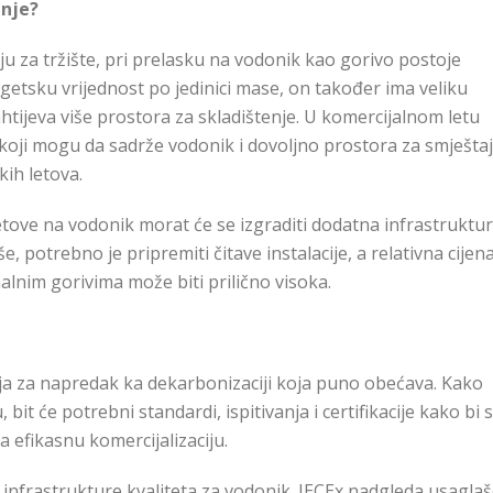
tanje?
ju za tržište, pri prelasku na vodonik kao gorivo postoje
rgetsku vrijednost po jedinici mase, on također ima veliku
htijeva više prostora za skladištenje. U komercijalnom letu
 koji mogu da sadrže vodonik i dovoljno prostora za smještaj
kih letova.
letove na vodonik morat će se izgraditi dodatna infrastruktu
e, potrebno je pripremiti čitave instalacije, a relativna cijen
alnim gorivima može biti prilično visoka.
gija za napredak ka dekarbonizaciji koja puno obećava. Kako
bit će potrebni standardi, ispitivanja i certifikacije kako bi 
za efikasnu komercijalizaciju.
nfrastrukture kvaliteta za vodonik. IECEx nadgleda usagla