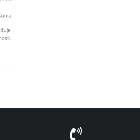
tima.
ađuje
osti.