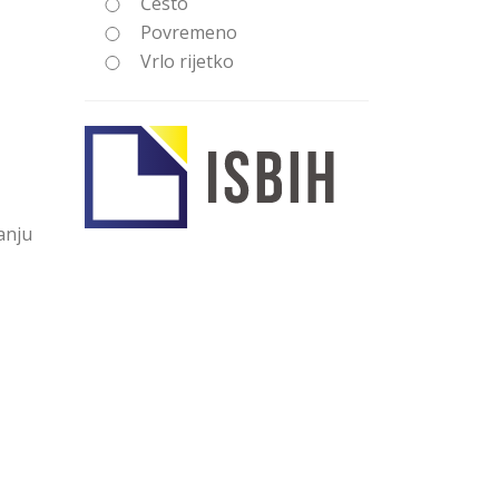
Često
Povremeno
Vrlo rijetko
anju