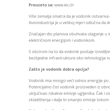
Preuzeto sa:
www.iec.ch
Više zemalja smatra da je vodonik ostvariva o
Avioindustrija je u velikoj mjeri odlučna da
Značajan dio planova obuhvata ulaganje u ino
električnom energijom i vodonikom.
S obzirom na to da vodonik postaje izvodljivi
bezbjedne infrastrukture oko tehnologija n
Zašto je vodonik dobra opcija?
Vodonik ima mnogo veći odnos energije po j
Potencijalno čist vodonik proizveden iz obnovl
uključivao nikakve emisije ugljenika. Čak i v
skladištenja i dalje bi smanjio emisije tokom