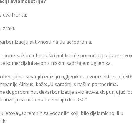
iji avioindustrije?
a dva fronta:
u zraku.
karbonizaciju aktivnosti na tlu aerodroma.
e vodonik važan tehnološki put koji će pomoći da ostvare svoj
šte komercijalni avion s niskim sadržajem ugljenika.
encijalno smanjiti emisiju ugljenika u ovom sektoru do 50
ompanije Airbus, kaže: „U saradnji s našim partnerima,
e dugoročni put dekarbonizacije avioletova, dopunjujući o
ranziciji na neto nultu emisiju do 2050.”
letova „spremnih za vodonik“ koji, bilo djelomično ili u
ik.