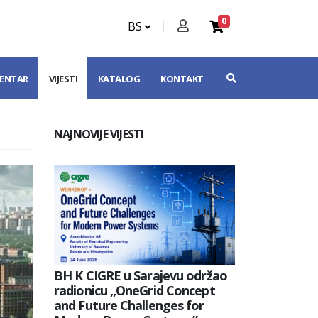
0
BS
CENTAR
VIJESTI
KATALOG
KONTAKT
NAJNOVIJE VIJESTI
BH K CIGRE u Sarajevu održao
radionicu „OneGrid Concept
and Future Challenges for