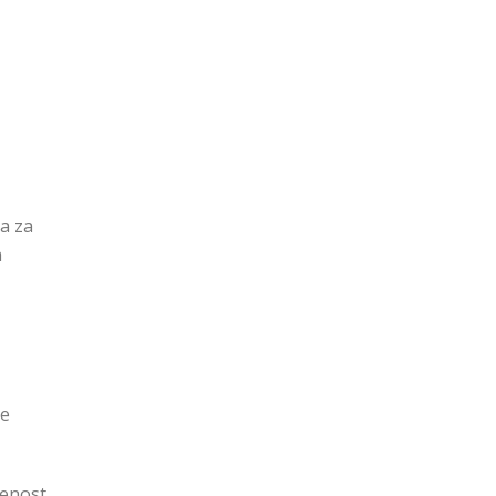
ra za
a
se
šenost