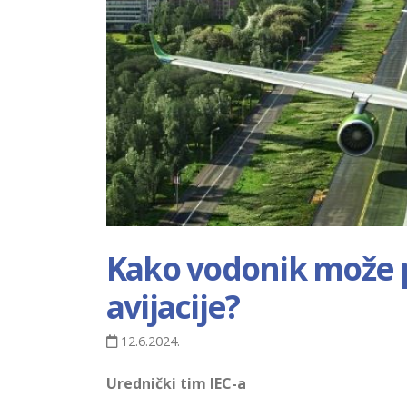
Kako vodonik može p
avijacije?
12.6.2024.
Urednički tim IEC-a