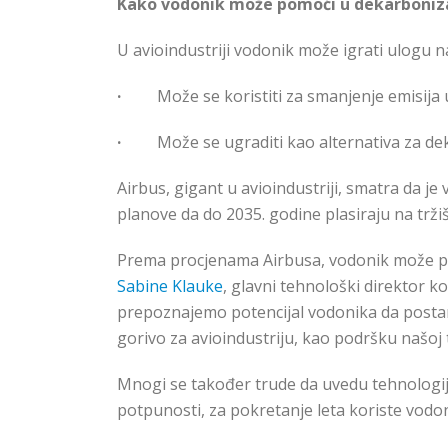
Kako vodonik može pomoći u dekarbonizac
U avioindustriji vodonik može igrati ulogu n
·
Može se koristiti za smanjenje emisija 
·
Može se ugraditi kao alternativa za de
Airbus, gigant u avioindustriji, smatra da j
planove da do 2035. godine plasiraju na trži
Prema procjenama Airbusa, vodonik može pot
Sabine Klauke
, glavni tehnološki direktor k
prepoznajemo potencijal vodonika da postan
gorivo za avioindustriju, kao podršku našoj t
Mnogi se također trude da uvedu tehnologiju 
potpunosti, za pokretanje leta koriste vodon