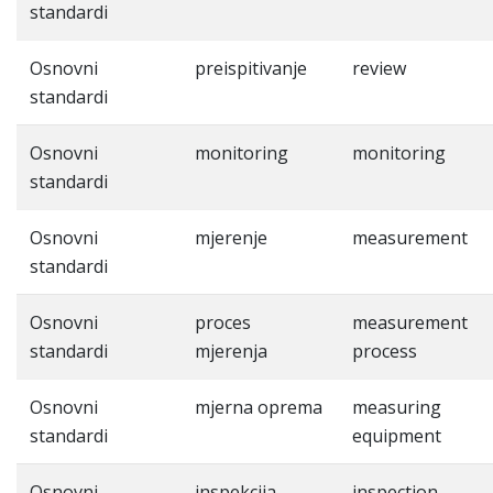
standardi
Osnovni
preispitivanje
review
standardi
Osnovni
monitoring
monitoring
standardi
Osnovni
mjerenje
measurement
standardi
Osnovni
proces
measurement
standardi
mjerenja
process
Osnovni
mjerna oprema
measuring
standardi
equipment
Osnovni
inspekcija
inspection