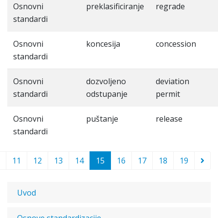
Osnovni
preklasificiranje
regrade
standardi
Osnovni
koncesija
concession
standardi
Osnovni
dozvoljeno
deviation
standardi
odstupanje
permit
Osnovni
puštanje
release
standardi
11
12
13
14
15
16
17
18
19
Uvod