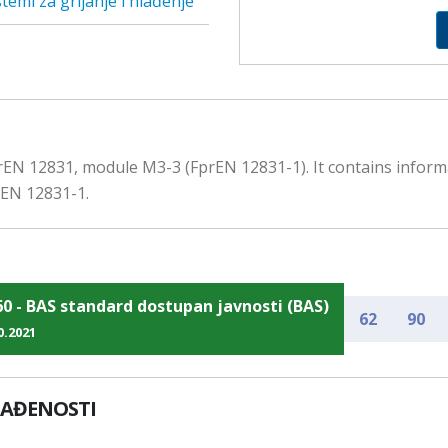
stemi za grijanje i hlađenje
rEN 12831, module M3-3 (FprEN 12831-1). It contains inform
rEN 12831-1.
60 - BAS standard dostupan javnosti (BAS)
62
90
0.2021
LAĐENOSTI