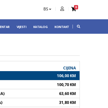
0
BS
CENTAR
VIJESTI
KATALOG
KONTAKT
CIJENA
106,00 KM
100,70 KM
NA)
63,60 KM
A)
31,80 KM