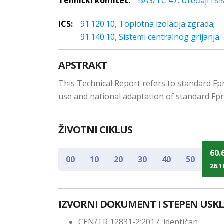
Tehnički komitet:
BAS/TC 47, Uređaji i si
ICS:
91.120.10, Toplotna izolacija zgrada;
91.140.10, Sistemi centralnog grijanja
APSTRAKT
This Technical Report refers to standard Fp
use and national adaptation of standard Fp
ŽIVOTNI CIKLUS
60.
00
10
20
30
40
50
26.1
IZVORNI DOKUMENT I STEPEN USK
CEN/TR 12831-2:2017, identičan