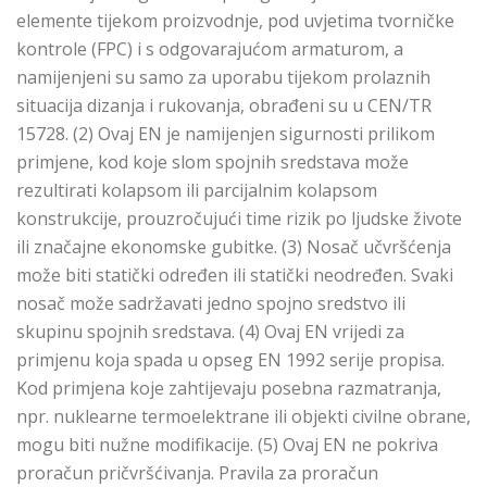
elemente tijekom proizvodnje, pod uvjetima tvorničke
kontrole (FPC) i s odgovarajućom armaturom, a
namijenjeni su samo za uporabu tijekom prolaznih
situacija dizanja i rukovanja, obrađeni su u CEN/TR
15728. (2) Ovaj EN je namijenjen sigurnosti prilikom
primjene, kod koje slom spojnih sredstava može
rezultirati kolapsom ili parcijalnim kolapsom
konstrukcije, prouzročujući time rizik po ljudske živote
ili značajne ekonomske gubitke. (3) Nosač učvršćenja
može biti statički određen ili statički neodređen. Svaki
nosač može sadržavati jedno spojno sredstvo ili
skupinu spojnih sredstava. (4) Ovaj EN vrijedi za
primjenu koja spada u opseg EN 1992 serije propisa.
Kod primjena koje zahtijevaju posebna razmatranja,
npr. nuklearne termoelektrane ili objekti civilne obrane,
mogu biti nužne modifikacije. (5) Ovaj EN ne pokriva
proračun pričvršćivanja. Pravila za proračun