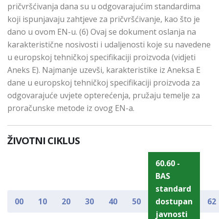
pričvršćivanja dana su u odgovarajućim standardima
koji ispunjavaju zahtjeve za pričvršćivanje, kao što je
dano u ovom EN-u. (6) Ovaj se dokument oslanja na
karakteristične nosivosti i udaljenosti koje su navedene
u europskoj tehničkoj specifikaciji proizvoda (vidjeti
Aneks E). Najmanje uzevši, karakteristike iz Aneksa E
dane u europskoj tehničkoj specifikaciji proizvoda za
odgovarajuće uvjete opterećenja, pružaju temelje za
proračunske metode iz ovog EN-a.
ŽIVOTNI CIKLUS
60.60 -
BAS
standard
00
10
20
30
40
50
dostupan
62
javnosti