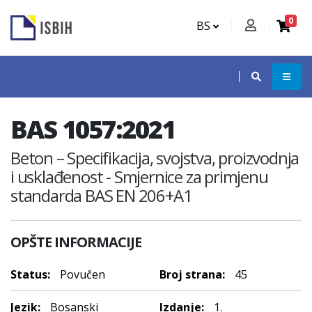
0
BS
BAS 1057:2021
Beton – Specifikacija, svojstva, proizvodnja
i usklađenost - Smjernice za primjenu
standarda BAS EN 206+A1
OPŠTE INFORMACIJE
Status:
Povučen
Broj strana:
45
Jezik:
Bosanski
Izdanje:
1.