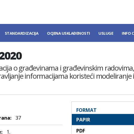
STANDARDIZACIJA
OCJENA USKLAĐENOSTI
USLUGE
INFO 
:2020
ormacija o građevinama i građevinskim radovima
ravljanje informacijama koristeći modeliranje 
FORMAT
rana:
37
PAPIR
PDF
:
1.