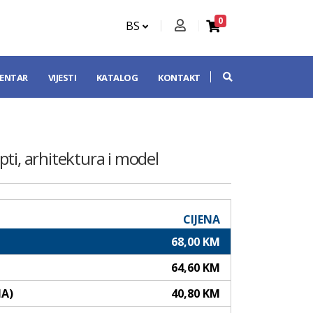
0
BS
CENTAR
VIJESTI
KATALOG
KONTAKT
ti, arhitektura i model
CIJENA
68,00 KM
64,60 KM
NA)
40,80 KM