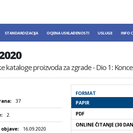
STANDARDIZACIJA
OCJENA USKLAĐENOSTI
USLUGE
INFO 
:2020
 kataloge proizvoda za zgrade - Dio 1: Koncep
FORMAT
rana:
37
PAPIR
PDF
:
2.
ONLINE ČITANJE (30 DA
objave:
16.09.2020