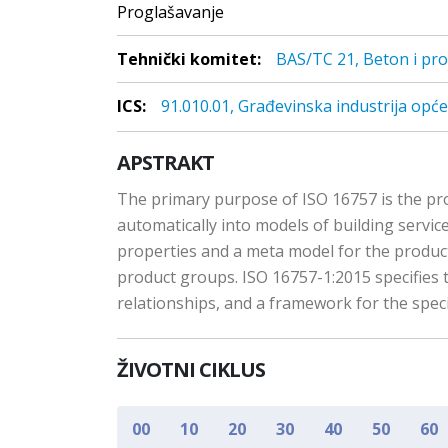
Proglašavanje
Tehnički komitet:
BAS/TC 21, Beton i pro
ICS:
91.010.01, Građevinska industrija opće
APSTRAKT
The primary purpose of ISO 16757 is the prov
automatically into models of building servic
properties and a meta model for the product 
product groups. ISO 16757-1:2015 specifies 
relationships, and a framework for the speci
ŽIVOTNI CIKLUS
00
10
20
30
40
50
60