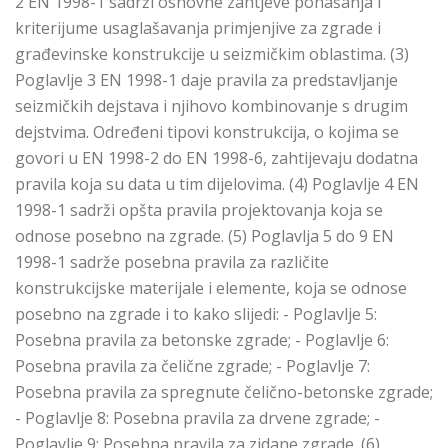
2 EN 1998-1 sadrži osnovne zahtjeve ponašanja i
kriterijume usaglašavanja primjenjive za zgrade i
građevinske konstrukcije u seizmičkim oblastima. (3)
Poglavlje 3 EN 1998-1 daje pravila za predstavljanje
seizmičkih dejstava i njihovo kombinovanje s drugim
dejstvima. Određeni tipovi konstrukcija, o kojima se
govori u EN 1998-2 do EN 1998-6, zahtijevaju dodatna
pravila koja su data u tim dijelovima. (4) Poglavlje 4 EN
1998-1 sadrži opšta pravila projektovanja koja se
odnose posebno na zgrade. (5) Poglavlja 5 do 9 EN
1998-1 sadrže posebna pravila za različite
konstrukcijske materijale i elemente, koja se odnose
posebno na zgrade i to kako slijedi: - Poglavlje 5:
Posebna pravila za betonske zgrade; - Poglavlje 6:
Posebna pravila za čelične zgrade; - Poglavlje 7:
Posebna pravila za spregnute čelično-betonske zgrade;
- Poglavlje 8: Posebna pravila za drvene zgrade; -
Poglavlje 9: Posebna pravila za zidane zgrade. (6)