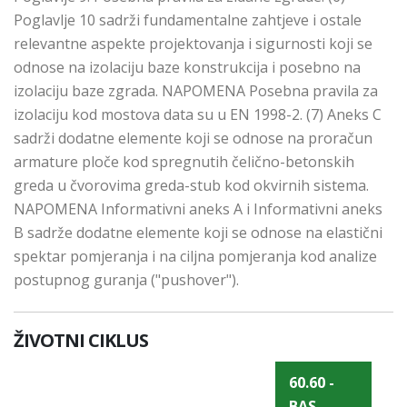
Poglavlje 10 sadrži fundamentalne zahtjeve i ostale
relevantne aspekte projektovanja i sigurnosti koji se
odnose na izolaciju baze konstrukcija i posebno na
izolaciju baze zgrada. NAPOMENA Posebna pravila za
izolaciju kod mostova data su u EN 1998-2. (7) Aneks C
sadrži dodatne elemente koji se odnose na proračun
armature ploče kod spregnutih čelično-betonskih
greda u čvorovima greda-stub kod okvirnih sistema.
NAPOMENA Informativni aneks A i Informativni aneks
B sadrže dodatne elemente koji se odnose na elastični
spektar pomjeranja i na ciljna pomjeranja kod analize
postupnog guranja ("pushover").
ŽIVOTNI CIKLUS
60.60 -
BAS