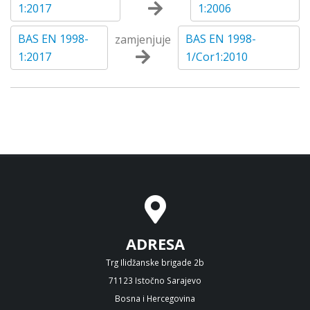
1:2017
1:2006
BAS EN 1998-
BAS EN 1998-
zamjenjuje
1:2017
1/Cor1:2010
ADRESA
Trg Ilidžanske brigade 2b
71123 Istočno Sarajevo
Bosna i Hercegovina