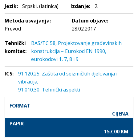
Jezik:
Srpski, (latinica)
Izdanje:
2.
Metoda usvajanja:
Datum objave:
Prevod
28.02.2017
Tehnički
BAS/TC 58, Projektovanje građevinskih
komitet:
konstrukcija – Eurokod EN 1990,
eurokodovi 1, 7, 8 i 9
ICS:
91.120.25, Zaštita od seizmičkih djelovanja i
vibracija;
91.010.30, Tehnički aspekti
FORMAT
CIJENA
PAPIR
157,00 KM