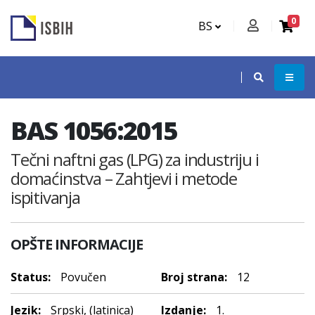
0
BS
BAS 1056:2015
Tečni naftni gas (LPG) za industriju i
domaćinstva – Zahtjevi i metode
ispitivanja
OPŠTE INFORMACIJE
Status:
Povučen
Broj strana:
12
Jezik:
Srpski, (latinica)
Izdanje:
1.