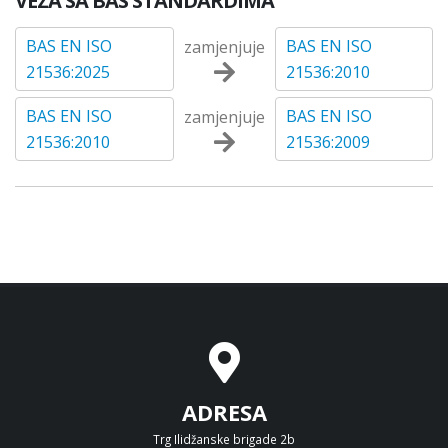
VEZA SA BAS STANDARDIMA
BAS EN ISO
BAS EN ISO
zamjenjuje
21536:2025
21536:2010
BAS EN ISO
BAS EN ISO
zamjenjuje
21536:2010
21536:2009
ADRESA
Trg Ilidžanske brigade 2b