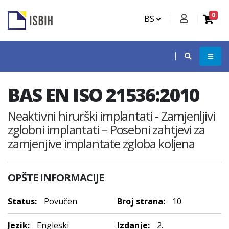
0
BS
BAS EN ISO 21536:2010
Neaktivni hirurški implantati - Zamjenljivi
zglobni implantati – Posebni zahtjevi za
zamjenjive implantate zgloba koljena
OPŠTE INFORMACIJE
Status:
Povučen
Broj strana:
10
Jezik:
Engleski
Izdanje:
2.