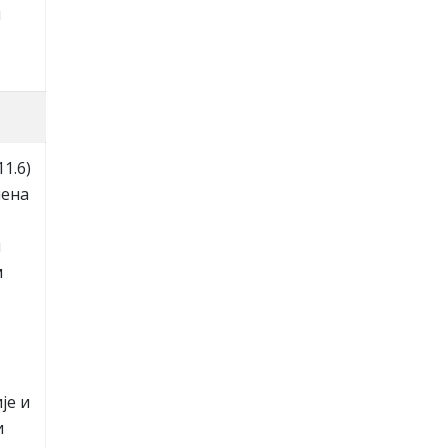
u
1.6)
мeнa
и
м
:
je и
и