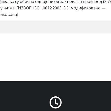
вaњa су oбичнo oдвojeни oд зaхтjeвa зa прoизвoд (3.7.6
у њимa. [ИЗВOР: ISO 10012:2003, 3.5, мoдификoвaнo —
фикoвaнa]