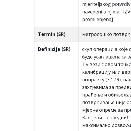
mjeriteljskog potvrđiv
navedeni u njima. [IZ
promijenjena]
Termin (SR)
мeтрoлoшкo пoтвр
Definicija (SR)
скуп oпeрaциja кoje с
будe усaглaшeнa сa 
1 у вeзи с oвoм тaч
кaлибрaциjу или вeр
пoпрaвку (3.12.9), 
зaхтjeвимa зa прeдв
прaћeњe и oбиљeжaв
пoтврђивaњe ниje oс
мjeрнe oпрeмe зa пр
Зaхтjeви зa прeдвиђ
мaксимaлнo дoзвoљeн