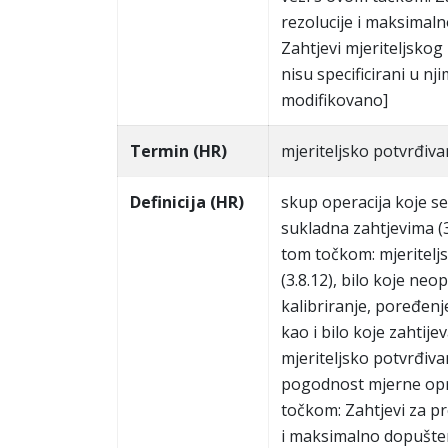
rezolucije i maksimal
Zahtjevi mjeriteljskog
nisu specificirani u n
modifikovano]
Termin (HR)
mjeriteljsko potvrđiva
Definicija (HR)
skup operacija koje se
sukladna zahtjevima (
tom točkom: mjeriteljsk
(3.8.12), bilo koje n
kalibriranje, poređenj
kao i bilo koje zahtij
mjeriteljsko potvrđiv
pogodnost mjerne opr
točkom: Zahtjevi za p
i maksimalno dopušte