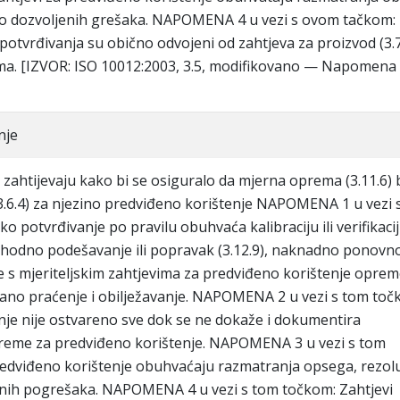
no dozvoljenih grešaka. NAPOMENA 4 u vezi s ovom tačkom:
 potvrđivanja su obično odvojeni od zahtjeva za proizvod (3.7.
jima. [IZVOR: ISO 10012:2003, 3.5, modifikovano — Napomena 
nje
 zahtijevaju kako bi se osiguralo da mjerna oprema (3.11.6)
3.6.4) za njezino predviđeno korištenje NAPOMENA 1 u vezi 
o potvrđivanje po pravilu obuhvaća kalibraciju ili verifikaci
eophodno podešavanje ili popravak (3.12.9), naknadno ponovn
e s mjeriteljskim zahtjevima za predviđeno korištenje oprem
evano praćenje i obilježavanje. NAPOMENA 2 u vezi s tom toč
anje nije ostvareno sve dok se ne dokaže i dokumentira
eme za predviđeno korištenje. NAPOMENA 3 u vezi s tom
redviđeno korištenje obuhvaćaju razmatranja opsega, rezolu
nih pogrešaka. NAPOMENA 4 u vezi s tom točkom: Zahtjevi