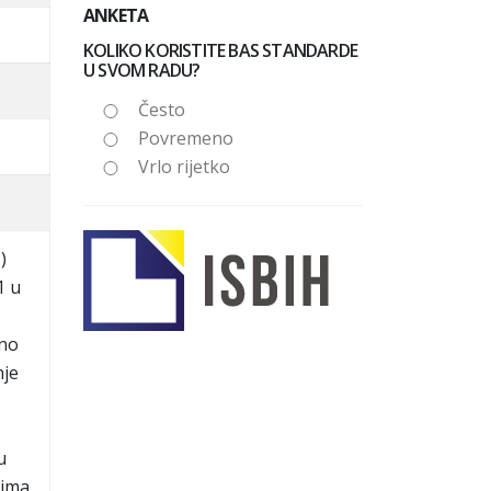
ANKETA
KOLIKO KORISTITE BAS STANDARDE
U SVOM RADU?
Često
Povremeno
Vrlo rijetko
)
1 u
dno
nje
u
ima,