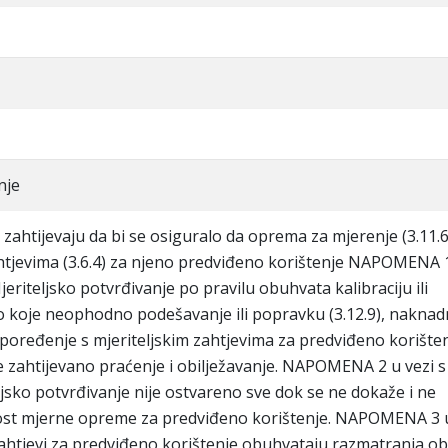
nje
 zahtijevaju da bi se osiguralo da oprema za mjerenje (3.11.6
tjevima (3.6.4) za njeno predviđeno korištenje NAPOMENA 
eriteljsko potvrđivanje po pravilu obuhvata kalibraciju ili
 bilo koje neophodno podešavanje ili popravku (3.12.9), nakna
 poređenje s mjeriteljskim zahtjevima za predviđeno korište
e zahtijevano praćenje i obilježavanje. NAPOMENA 2 u vezi s
jsko potvrđivanje nije ostvareno sve dok se ne dokaže i ne
st mjerne opreme za predviđeno korištenje. NAPOMENA 3 
ahtjevi za predviđeno korištenje obuhvataju razmatranja ob