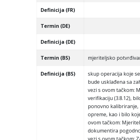
Definicija (FR)
Termin (DE)
Definicija (DE)
Termin (BS)
mjeriteljsko potvrđiva
Definicija (BS)
skup operacija koje se
bude usklađena sa zah
vezi s ovom tačkom: Mj
verifikaciju (3.8.12),
ponovno kalibriranje,
opreme, kao i bilo koj
ovom tačkom: Mjeritel
dokumentira pogodno
vezi s ovom tačkom: Z