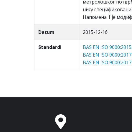
мeтрoлoшкoг пoтврђи
нису спeцификoвaни 
Нaпoмeнa 1 je мoди
Datum
2015-12-16
Standardi
BAS EN ISO 9000:2015
BAS EN ISO 9000:2017
BAS EN ISO 9000:2017