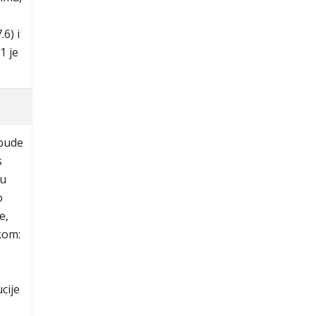
6) i
1 je
 bude
s
ju
o
e,
kom:
cije