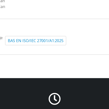
čan
čan
je
BAS EN ISO/IEC 27001/A1:2025