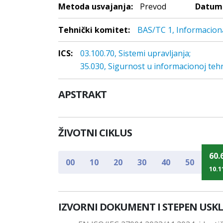
Metoda usvajanja:
Prevod
Datum 
Tehnički komitet:
BAS/TC 1, Informacion
ICS:
03.100.70, Sistemi upravljanja;
35.030, Sigurnost u informacionoj tehn
APSTRAKT
ŽIVOTNI CIKLUS
60.
00
10
20
30
40
50
10.1
IZVORNI DOKUMENT I STEPEN USK