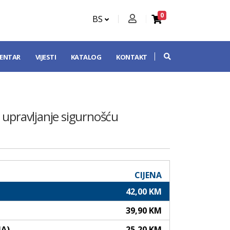
0
BS
CENTAR
VIJESTI
KATALOG
KONTAKT
a upravljanje sigurnošću
CIJENA
42,00 KM
39,90 KM
NA)
25,20 KM