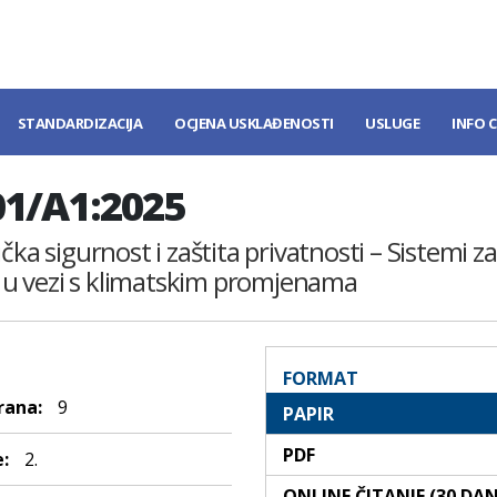
STANDARDIZACIJA
OCJENA USKLAĐENOSTI
USLUGE
INFO 
01/A1:2025
čka sigurnost i zaštita privatnosti – Sistemi z
ti u vezi s klimatskim promjenama
FORMAT
rana:
9
PAPIR
PDF
:
2.
ONLINE ČITANJE (30 DA