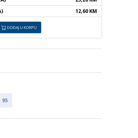
A)
12,60 KM
DODAJ U KORPU
95