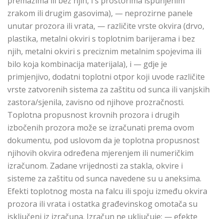
premazima ili bez njih, i s prostorima ispunjenim
zrakom ili drugim gasovima), — neprozirne panele
unutar prozora ili vrata, — različite vrste okvira (drvo,
plastika, metalni okviri s toplotnim barijerama i bez
njih, metalni okviri s preciznim metalnim spojevima ili
bilo koja kombinacija materijala), i — gdje je
primjenjivo, dodatni toplotni otpor koji uvode različite
vrste zatvorenih sistema za zaštitu od sunca ili vanjskih
zastora/sjenila, zavisno od njihove prozračnosti.
Toplotna propusnost krovnih prozora i drugih
izbočenih prozora može se izračunati prema ovom
dokumentu, pod uslovom da je toplotna propusnost
njihovih okvira određena mjerenjem ili numeričkim
izračunom. Zadane vrijednosti za stakla, okvire i
sisteme za zaštitu od sunca navedene su u aneksima.
Efekti toplotnog mosta na falcu ili spoju između okvira
prozora ili vrata i ostatka građevinskog omotača su
isključeni iz izračuna. Izračun ne uključuje: — efekte