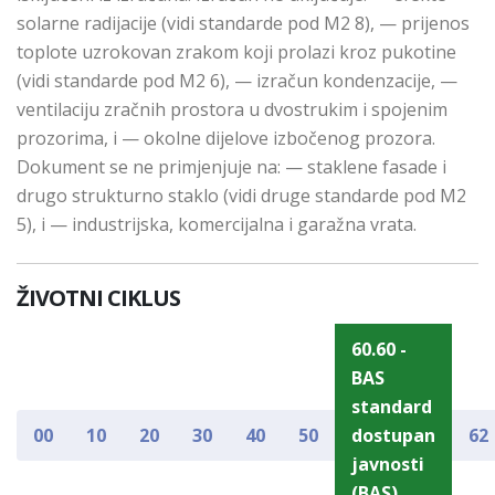
solarne radijacije (vidi standarde pod M2 8), — prijenos
toplote uzrokovan zrakom koji prolazi kroz pukotine
(vidi standarde pod M2 6), — izračun kondenzacije, —
ventilaciju zračnih prostora u dvostrukim i spojenim
prozorima, i — okolne dijelove izbočenog prozora.
Dokument se ne primjenjuje na: — staklene fasade i
drugo strukturno staklo (vidi druge standarde pod M2
5), i — industrijska, komercijalna i garažna vrata.
ŽIVOTNI CIKLUS
60.60 -
BAS
standard
00
10
20
30
40
50
dostupan
62
javnosti
(BAS)