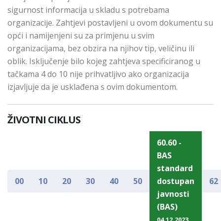
sigurnost informacija u skladu s potrebama
organizacije. Zahtjevi postavljeni u ovom dokumentu su
opći i namijenjeni su za primjenu u svim
organizacijama, bez obzira na njihov tip, veličinu ili
oblik. Isključenje bilo kojeg zahtjeva specificiranog u
tačkama 4 do 10 nije prihvatljivo ako organizacija
izjavljuje da je usklađena s ovim dokumentom.
ŽIVOTNI CIKLUS
60.60 -
BAS
standard
00
10
20
30
40
50
dostupan
62
javnosti
(BAS)
04.12.2023