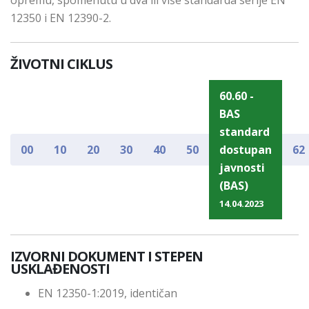
opremu, spomenutu u dva ili više standarda serije EN
12350 i EN 12390-2.
ŽIVOTNI CIKLUS
60.60 -
BAS
standard
00
10
20
30
40
50
dostupan
62
javnosti
(BAS)
14.04.2023
IZVORNI DOKUMENT I STEPEN
USKLAĐENOSTI
EN 12350-1:2019, identičan