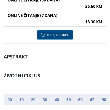
ONLINE ČITANJE (30 DANA)
36,60 KM
ONLINE ČITANJE (7 DANA)
18,30 KM
DODAJ U KORPU
APSTRAKT
ŽIVOTNI CIKLUS
00
10
20
30
40
50
60
62
90