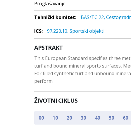
Proglašavanje
Tehnički komitet:
BAS/TC 22, Cestogradn
ICS:
97.220.10, Sportski objekti
APSTRAKT
This European Standard specifies three method
turf and bound mineral sports surfaces, Met
For filled synthetic turf and unbound mineral
perform.
ŽIVOTNI CIKLUS
00
10
20
30
40
50
60