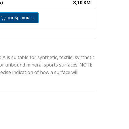
A)
8,10 KM
DODAJ U KORPU
is suitable for synthetic, textile, synthetic
e for unbound mineral sports surfaces. NOTE
ecise indication of how a surface will