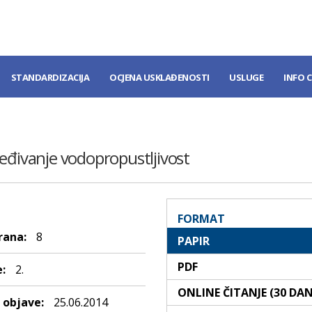
STANDARDIZACIJA
OCJENA USKLAĐENOSTI
USLUGE
INFO 
ređivanje vodopropustljivost
FORMAT
rana:
8
PAPIR
PDF
:
2.
ONLINE ČITANJE (30 DA
objave:
25.06.2014