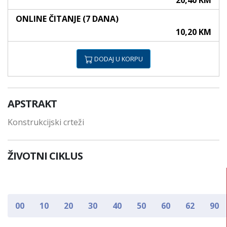
20,40 KM
ONLINE ČITANJE (7 DANA)
10,20 KM
DODAJ U KORPU
APSTRAKT
Konstrukcijski crteži
ŽIVOTNI CIKLUS
00
10
20
30
40
50
60
62
90