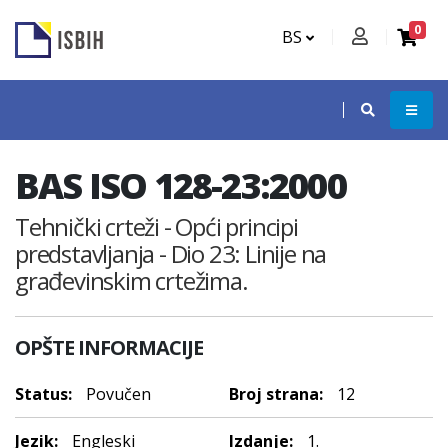
0
BS
BAS ISO 128-23:2000
Tehnički crteži - Opći principi
predstavljanja - Dio 23: Linije na
građevinskim crtežima.
OPŠTE INFORMACIJE
Status:
Povučen
Broj strana:
12
Jezik:
Engleski
Izdanje:
1.