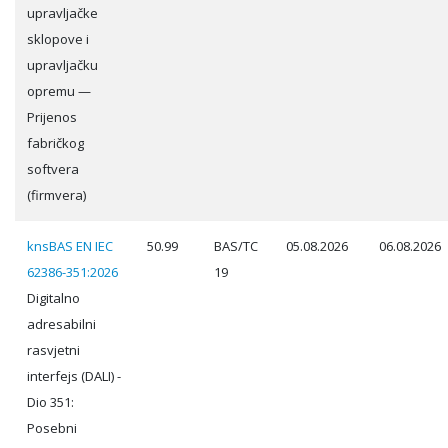
upravljačke
sklopove i
upravljačku
opremu —
Prijenos
fabričkog
softvera
(firmvera)
knsBAS EN IEC
50.99
BAS/TC
05.08.2026
06.08.2026
62386-351:2026
19
Digitalno
adresabilni
rasvjetni
interfejs (DALI) -
Dio 351:
Posebni