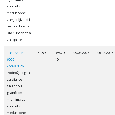
kontrolu
međusobne
zamjenljivosti i
bezbjednosti -
Dio 1: Podnožja
za sijalice
knsBAS EN
50.99
BAS/TC
05.08.2026
06.08.2026
60061-
19
2/A60:2026
Podnožja i grla
za sijalice
zajedno s
graničnim
mjerilima za
kontrolu
međusobne