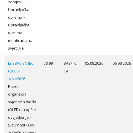
zahtjevi –
Upravljačka
oprema –
Upravljačka
oprema
montirana na
svjetiljke
knsBAS EN IEC
50.99
BAS/TC
05.08.2026
06.08.2026
62868-
19
1/A1:2026
Paneli
organskih
svjetlećih dioda
(OLED) za opšte
osvjetljenje –
Sigurnost - Dio
1: Opšti zahtjevi