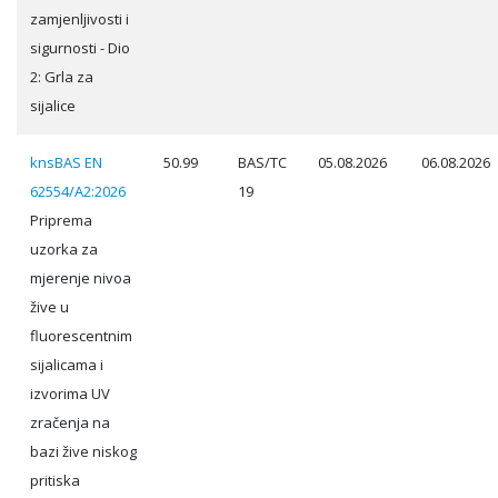
zamjenljivosti i
sigurnosti - Dio
2: Grla za
sijalice
knsBAS EN
50.99
BAS/TC
05.08.2026
06.08.2026
62554/A2:2026
19
Priprema
uzorka za
mjerenje nivoa
žive u
fluorescentnim
sijalicama i
izvorima UV
zračenja na
bazi žive niskog
pritiska