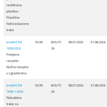
reciklirana
plastika -
Plastične
hidroizolacione
trake
knsBAS EN
50.99
BAS/TC
08.07.2026
31.08.2026
1838:2026
36
Primjena
rasvjete -
Nužna rasvjeta
u zgradarstvu
knsBAS EN
50.99
BAS/TC
08.07.2026
31.08.2026
1848-1:2026
36
Fleksibilne
trake za