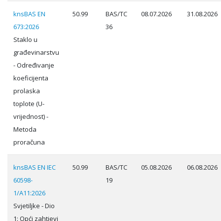
knsBAS EN
50.99
BAS/TC
08.07.2026
31.08.2026
673:2026
36
Staklo u
građevinarstvu
- Određivanje
koeficijenta
prolaska
toplote (U-
vrijednost) -
Metoda
proračuna
knsBAS EN IEC
50.99
BAS/TC
05.08.2026
06.08.2026
60598-
19
1/A11:2026
Svjetiljke - Dio
1: Opći zahtjevi