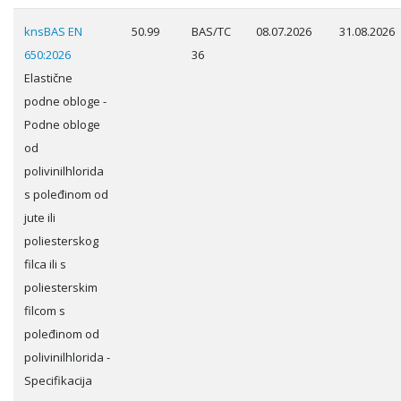
knsBAS EN
50.99
BAS/TC
08.07.2026
31.08.2026
650:2026
36
Elastične
podne obloge -
Podne obloge
od
polivinilhlorida
s poleđinom od
jute ili
poliesterskog
filca ili s
poliesterskim
filcom s
poleđinom od
polivinilhlorida -
Specifikacija