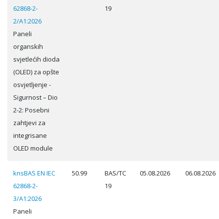
62868-2-
19
2/A1:2026
Paneli
organskih
svjetlećih dioda
(OLED) za opšte
osvjetljenje -
Sigurnost – Dio
2-2: Posebni
zahtjevi za
integrisane
OLED module
knsBAS EN IEC
50.99
BAS/TC
05.08.2026
06.08.2026
62868-2-
19
3/A1:2026
Paneli