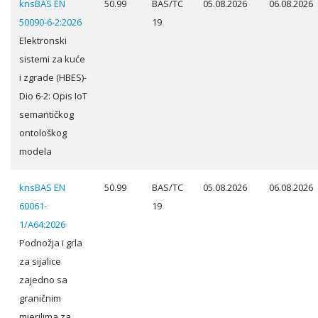
knsBAS EN
50.99
BAS/TC
05.08.2026
06.08.2026
50090-6-2:2026
19
Elektronski
sistemi za kuće
i zgrade (HBES)-
Dio 6-2: Opis IoT
semantičkog
ontološkog
modela
knsBAS EN
50.99
BAS/TC
05.08.2026
06.08.2026
60061-
19
1/A64:2026
Podnožja i grla
za sijalice
zajedno sa
graničnim
mjerilima za