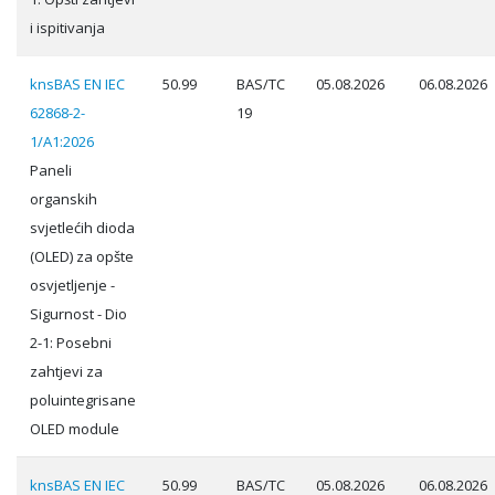
i ispitivanja
knsBAS EN IEC
50.99
BAS/TC
05.08.2026
06.08.2026
62868-2-
19
1/A1:2026
Paneli
organskih
svjetlećih dioda
(OLED) za opšte
osvjetljenje -
Sigurnost - Dio
2-1: Posebni
zahtjevi za
poluintegrisane
OLED module
knsBAS EN IEC
50.99
BAS/TC
05.08.2026
06.08.2026