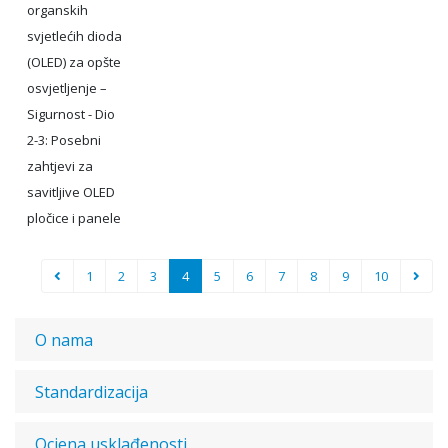
organskih
svjetlećih dioda
(OLED) za opšte
osvjetljenje –
Sigurnost - Dio
2-3: Posebni
zahtjevi za
savitljive OLED
pločice i panele
1
2
3
4
5
6
7
8
9
10
O nama
Standardizacija
Ocjena usklađenosti