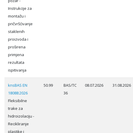
požar -
Instrukcije za
montažu i
pričvršćivanje
staklenih
proizvoda i
proširena
primjena
rezultata
ispitivanja
knsBAS EN
50.99
BAS/TC
08.07.2026
31.08.2026
18088:2026
36
Fleksibilne
trake za
hidroizolaciju -
Recikliranje
plastike i