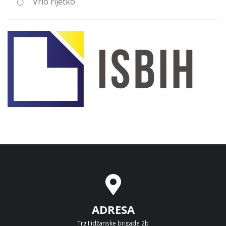
Vrlo rijetko
ADRESA
Trg Ilidžanske brigade 2b