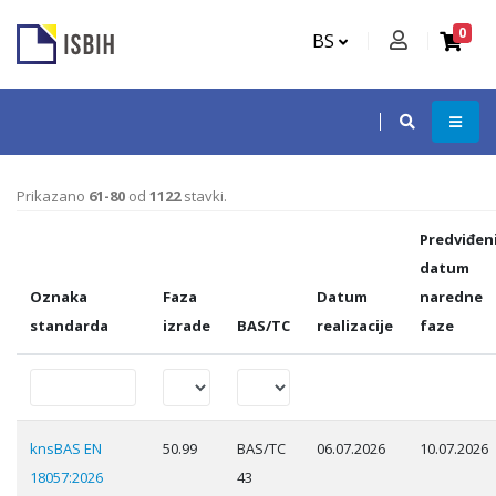
0
BS
Prikazano
61-80
od
1122
stavki.
Predviđen
datum
Oznaka
Faza
Datum
naredne
standarda
izrade
BAS/TC
realizacije
faze
knsBAS EN
50.99
BAS/TC
06.07.2026
10.07.2026
18057:2026
43