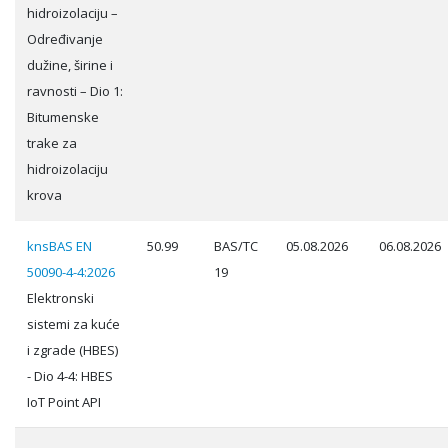
hidroizolaciju –
Određivanje
dužine, širine i
ravnosti – Dio 1:
Bitumenske
trake za
hidroizolaciju
krova
knsBAS EN
50.99
BAS/TC
05.08.2026
06.08.2026
50090-4-4:2026
19
Elektronski
sistemi za kuće
i zgrade (HBES)
- Dio 4-4: HBES
IoT Point API