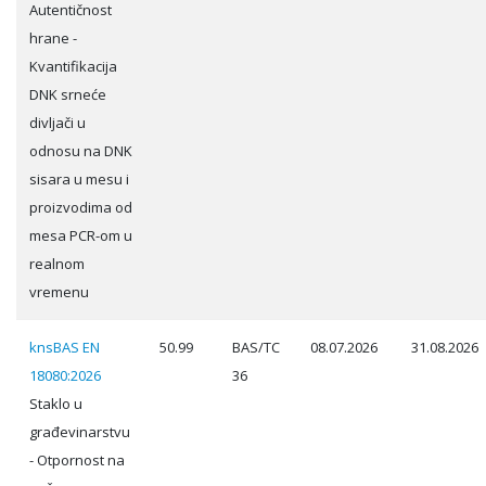
Autentičnost
hrane -
Kvantifikacija
DNK srneće
divljači u
odnosu na DNK
sisara u mesu i
proizvodima od
mesa PCR-om u
realnom
vremenu
knsBAS EN
50.99
BAS/TC
08.07.2026
31.08.2026
18080:2026
36
Staklo u
građevinarstvu
- Otpornost na