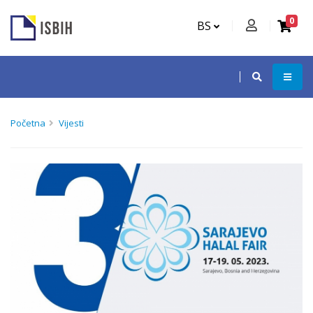
0
BS
Početna
Vijesti