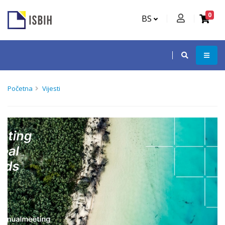
0
BS
Početna
Vijesti