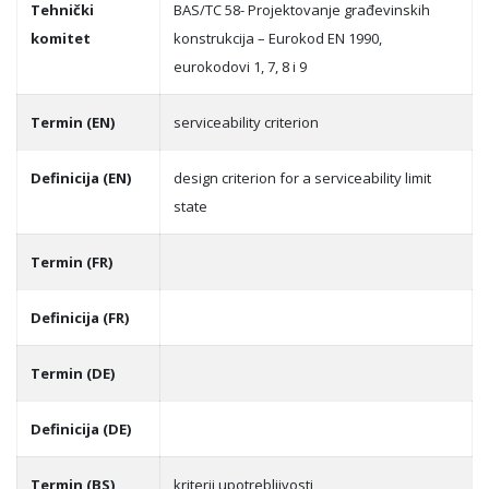
Tehnički
BAS/TC 58- Projektovanje građevinskih
komitet
konstrukcija – Eurokod EN 1990,
eurokodovi 1, 7, 8 i 9
Termin (EN)
serviceability criterion
Definicija (EN)
design criterion for a serviceability limit
state
Termin (FR)
Definicija (FR)
Termin (DE)
Definicija (DE)
Termin (BS)
kriterij upotreblјivosti