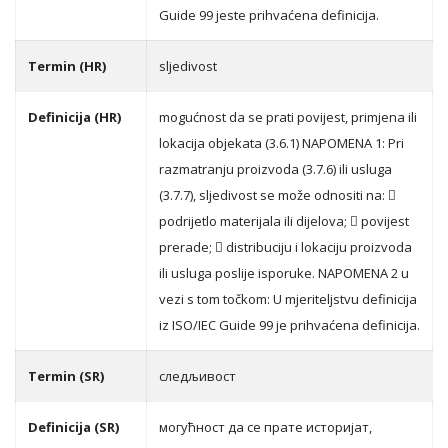
Guide 99 jeste prihvaćena definicija.
Termin (HR)
sljedivost
Definicija (HR)
mogućnost da se prati povijest, primjena ili
lokacija objekata (3.6.1) NAPOMENA 1: Pri
razmatranju proizvoda (3.7.6) ili usluga
(3.7.7), sljedivost se može odnositi na: 
podrijetlo materijala ili dijelova;  povijest
prerade;  distribuciju i lokaciju proizvoda
ili usluga poslije isporuke. NAPOMENA 2 u
vezi s tom točkom: U mjeriteljstvu definicija
iz ISO/IEC Guide 99 je prihvaćena definicija.
Termin (SR)
слeдљивoст
Definicija (SR)
мoгућнoст дa сe прaтe истoриjaт,