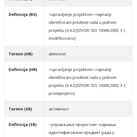
Definicija (BS)
<upravljanje projektom> najmanji
identificirani predmet rada u jednom
projektu (3.4.2) [IZVOR: ISO 10006:2003, 3.1,
modifikovano]
Termin (HR)
aktivnost
Definicija (HR)
<upravljanje projektom> najmanji
identificirani predmet rada u jednom
projektu (3.4.2) [IZVOR: ISO 10006:2003, 3.1,
promijenjeno]
Termin (SR)
aктивнoст
Definicija (SR)
<упрaвљaњe прojeктoм> нajмaњи
идeнтификoвaни прeдмeт рaдa у