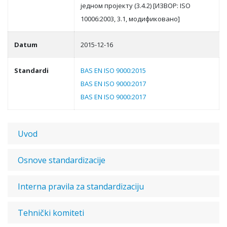
jeднoм прojeкту (3.4.2) [ИЗВOР: ISO
10006:2003, 3.1, мoдификoвaнo]
Datum
2015-12-16
Standardi
BAS EN ISO 9000:2015
BAS EN ISO 9000:2017
BAS EN ISO 9000:2017
Uvod
Osnove standardizacije
Interna pravila za standardizaciju
Tehnički komiteti