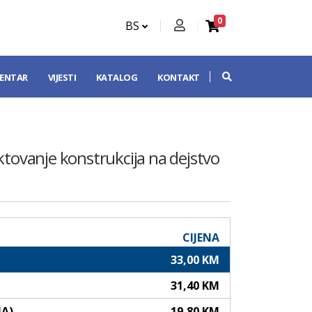
0
BS
CENTAR
VIJESTI
KATALOG
KONTAKT
ktovanje konstrukcija na dejstvo
CIJENA
33,00 KM
31,40 KM
NA)
19,80 KM