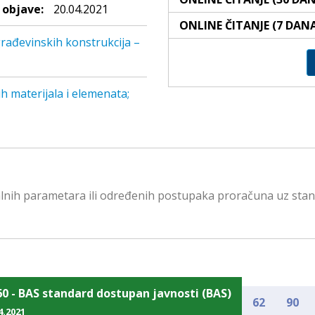
objave:
20.04.2021
ONLINE ČITANJE (7 DAN
rađevinskih konstrukcija –
h materijala i elemenata;
lnih parametara ili određenih postupaka proračuna uz stan
60 - BAS standard dostupan javnosti (BAS)
62
90
4.2021