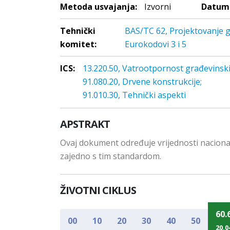
Metoda usvajanja:
Izvorni
Datum 
Tehnički
BAS/TC 62, Projektovanje g
komitet:
Eurokodovi 3 i 5
ICS:
13.220.50, Vatrootpornost građevinski
91.080.20, Drvene konstrukcije;
91.010.30, Tehnički aspekti
APSTRAKT
Ovaj dokument određuje vrijednosti naciona
zajedno s tim standardom.
ŽIVOTNI CIKLUS
60.
00
10
20
30
40
50
20.0