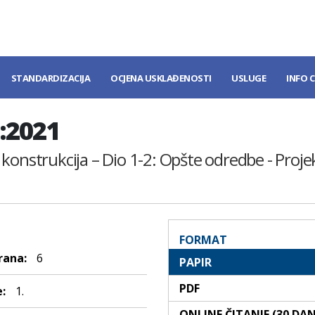
STANDARDIZACIJA
OCJENA USKLAĐENOSTI
USLUGE
INFO 
:2021
konstrukcija – Dio 1-2: Opšte odredbe - Proje
FORMAT
rana:
6
PAPIR
PDF
:
1.
ONLINE ČITANJE (30 DA