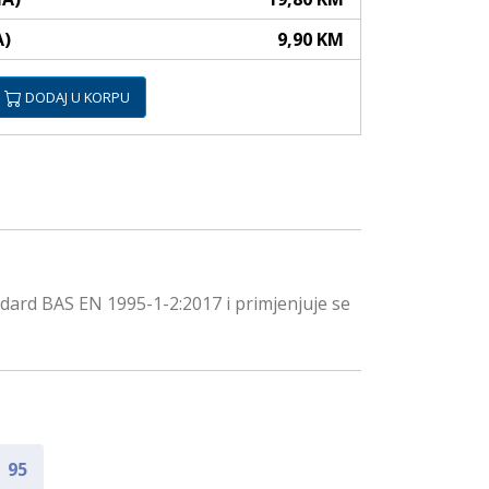
A)
9,90 KM
DODAJ U KORPU
dard BAS EN 1995-1-2:2017 i primjenjuje se
95