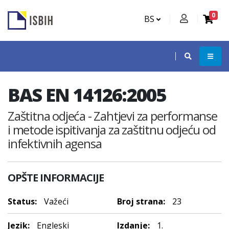
0
BS
BAS EN 14126:2005
Zaštitna odjeća - Zahtjevi za performanse
i metode ispitivanja za zaštitnu odjeću od
infektivnih agensa
OPŠTE INFORMACIJE
Status:
Važeći
Broj strana:
23
Jezik:
Engleski
Izdanje:
1.