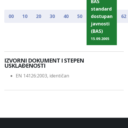
BAS
standard
00
10
20
30
40
50
dostupan
62
javnosti
(BAS)
15.09.2005
IZVORNI DOKUMENT I STEPEN
USKLAĐENOSTI
EN 14126:2003, identičan