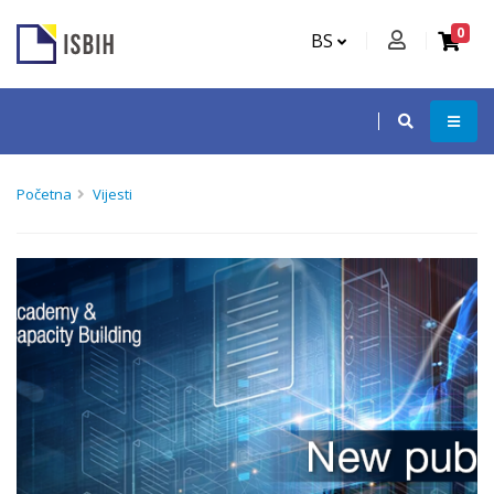
0
BS
Početna
Vijesti