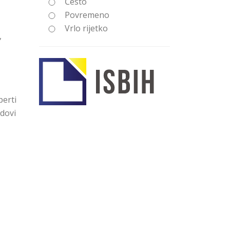
Često
Povremeno
Vrlo rijetko
,
perti
dovi