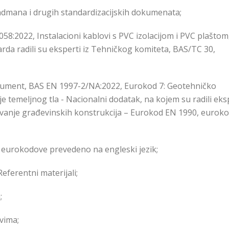
dmana i drugih standardizacijskih dokumenata;
58:2022, Instalacioni kablovi s PVC izolacijom i PVC plaštom
rda radili su eksperti iz Tehničkog komiteta, BAS/TC 30,
 dokument, BAS EN 1997-2/NA:2022, Eurokod 7: Geotehničko
nje temeljnog tla - Nacionalni dodatak, na kojem su radili eks
vanje građevinskih konstrukcija – Eurokod EN 1990, euroko
a eurokodove prevedeno na engleski jezik;
ferentni materijali;
;
vima;