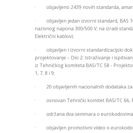
·
objavljeno 2439 novih standarda, aman
·
objavljen jedan izvorni standard,
BAS 10
nazivnog napona 300/500 V; na izradi standa
Električni kablovi;
·
objavljen i izvorni standardizacijski
projektovanje – Dio 2: Istraživanje i ispitiva
iz Tehničkog komiteta BAS/TC 58 - Projekto
1, 7, 8 i 9;
·
20 objavljenih nacionalnih dodataka z
·
osnovan Tehnički komitet BAS/TC 66, Re
·
održana dva seminara o eurokodovima
·
objavlјen promotivni video o eurokodo