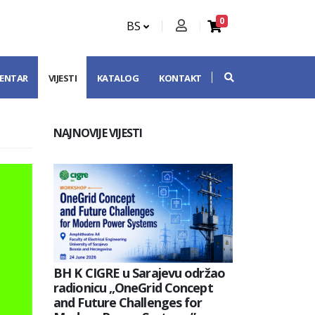
0
BS
CENTAR
VIJESTI
KATALOG
KONTAKT
NAJNOVIJE VIJESTI
BH K CIGRE u Sarajevu održao
radionicu „OneGrid Concept
and Future Challenges for