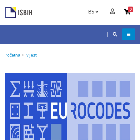
0
BS
Početna
Vijesti