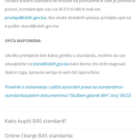
Ukoliko
traženi standard
ne možete da pronađete ili vam je potrebna
pomoć, kontaktirajte nas na 057/310-580 ili mail-om
prodaja@isbih.gov.ba
. Ako imate dodatnih pitanja, pošaljite upit na
e-pošte: stand@isbih.gov.ba.
OPĆA NAPOMENA:
Ukoliko primijetite bilo kakvu grešku u standardu, molimo da nas
obavijestite na
stand@isbih.gov.ba
kako bismo što brže reagovali.
Nakon toga, ispravna verzija će vam biti isporučena.
Pravilnik o ostvarivanju i zaštiti autorskih prava na standardima i
standardizacijskim dokumentima ("Službeni glasnik BiH", broj 18/22)
Kako kupiti BAS standard?
Online čitanje BAS standarda