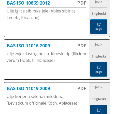
Jezik
BAS ISO 10869:2012
PDF
Ulje iglica sibirske jele (Abies sibirica
Engleski
Ledeb., Pinaceae)
Kupi
Jezik
BAS ISO 11016:2009
PDF
Ulje zvjezdastog anisa, kineski tip (Illicium
Engleski
verum Hook. f. Illiciaceae)
Kupi
Jezik
BAS ISO 11019:2009
PDF
Ulje korjena selena (miloduha)
Engleski
(Levisticum officinale Koch, Apiaceae)