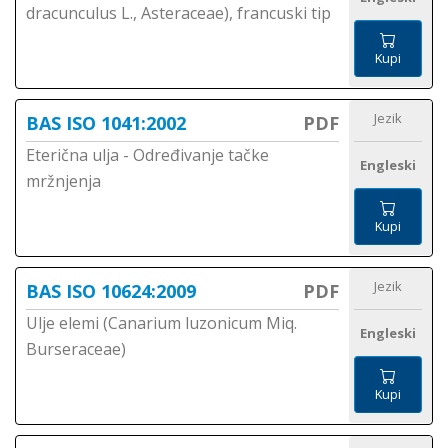
dracunculus L., Asteraceae), francuski tip
Kupi
Jezik
BAS ISO 1041:2002
PDF
Eterična ulja - Određivanje tačke
Engleski
mržnjenja
Kupi
Jezik
BAS ISO 10624:2009
PDF
Ulje elemi (Canarium luzonicum Miq.
Engleski
Burseraceae)
Kupi