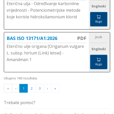
Eterična ulja - Određivanje karbonilne
Engleski
vrijednosti - Potenciometrijske metode
koje koriste hidroksilamonium klorid
Kupi
Jezik
BAS ISO 13171/A1:2026
PDF
Eterično ulje origana [Origanum vulgare
Engleski
L. subsp. hirtum (Link) letsw] -
Amandman 1
Kupi
Ukupno 140 rezultata.
«
‹
1
2
3
›
»
Trebate pomoć?