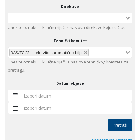
Direktive
Unеsitе oznaku ili klјučnu rijеč iz nаslоvа dirеktivе kојu trаžitе.
Tehnički komitet
BAS/TC 23 - Ljekovito i aromatično bilje
Unesite оznaku ili ključne riječi iz naslova tehničkog komiteta za
pretragu.
Datum objave
Izaberi datum
Izaberi datum
Pretraži