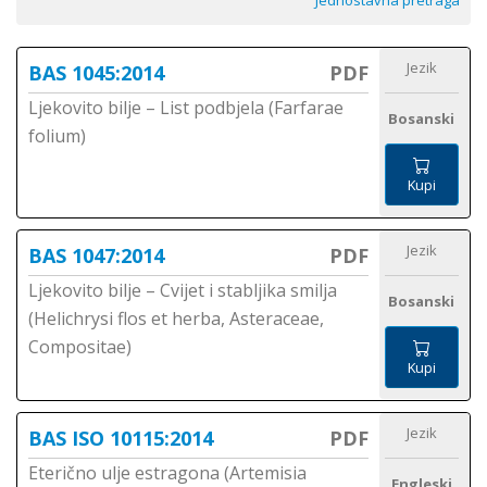
Jednostavna pretraga
Jezik
BAS 1045:2014
PDF
Ljekovito bilje – List podbjela (Farfarae
Bosanski
folium)
Kupi
Jezik
BAS 1047:2014
PDF
Ljekovito bilje – Cvijet i stabljika smilja
Bosanski
(Helichrysi flos et herba, Asteraceae,
Compositae)
Kupi
Jezik
BAS ISO 10115:2014
PDF
Eterično ulje estragona (Artemisia
Engleski