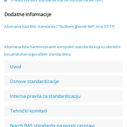
Prikaži sve BAS standarde koji se odnose na 98/79/EC
Dodatne informacije
Ažurirana lista BAS standarda (”Službeni glasnik BiH”, broj 07/17)
Ažurirana lista harmoniziranih evropskih standarda koji su identični
bosanskohercegovačkim standardima
Uvod
Osnove standardizacije
Interna pravila za standardizaciju
Tehnički komiteti
Nacrti BAS standarda na javnoj raspravi