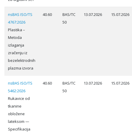
nsBAS ISO/TS
40.60
BAS/TC
13.07.2026
15.07.2026
4767:2026
50
Plastika –
Metoda
izlaganja
zračenju iz
bezelektrodnih
plazma izvora
nsBAS ISO/TS
40.60
BAS/TC
13.07.2026
15.07.2026
5462:2026
50
Rukavice od
tkanine
obložene
lateksom —
Specifikacija