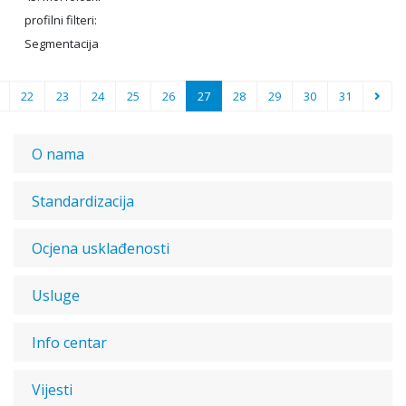
profilni filteri:
Segmentacija
22
23
24
25
26
27
28
29
30
31
O nama
Standardizacija
Ocjena usklađenosti
Usluge
Info centar
Vijesti