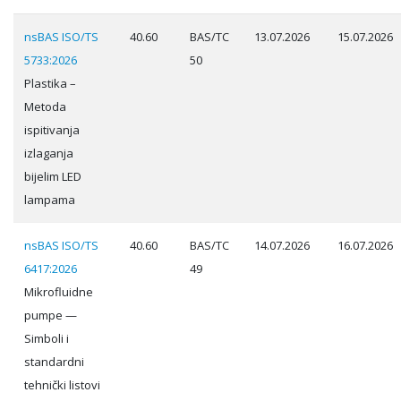
nsBAS ISO/TS
40.60
BAS/TC
13.07.2026
15.07.2026
5733:2026
50
Plastika –
Metoda
ispitivanja
izlaganja
bijelim LED
lampama
nsBAS ISO/TS
40.60
BAS/TC
14.07.2026
16.07.2026
6417:2026
49
Mikrofluidne
pumpe —
Simboli i
standardni
tehnički listovi