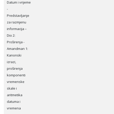
Datum i vrijeme
-
Predstavljanje
za razmjenu
informacija –
Dio 2:
Proširenja -
Amandman 1:
Kanonski
izrazi,
proširenja
komponenti
vremenske
skale i
aritmetika
datuma i
vremena