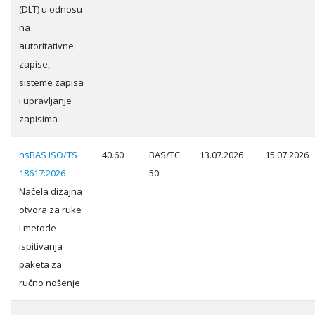
(DLT) u odnosu
na
autoritativne
zapise,
sisteme zapisa
i upravljanje
zapisima
nsBAS ISO/TS
40.60
BAS/TC
13.07.2026
15.07.2026
18617:2026
50
Načela dizajna
otvora za ruke
i metode
ispitivanja
paketa za
ručno nošenje