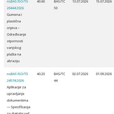
nsBAS ISO/TS
40.60
BAS/TC
13.07.2026
15.07.2026
20444:2026
50
Gumena i
plastična
crijeva –
Određivanje
otpornosti
vanjskog
plašta na
abraziju
nsBAS ISO/TS
40.20
BAS/TC
02.07.2026
01.09.2026
24574:2026
44
Aplikacije za
upravljanje
dokumentima
— Specifikacija
za digitalni sef