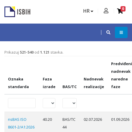
0
HR
Prikazuj
521-540
od
1.121
stavka.
Predviđeni
nadnevak
Oznaka
Faza
Nadnevak
naredne
standarda
izrade
BAS/TC
realizacije
faze
nsBAS ISO
40.20
BAS/TC
02.07.2026
01.09.2026
8601-2/A1:2026
44