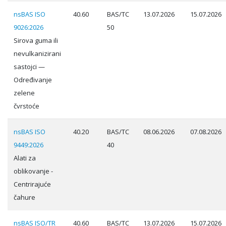
nsBAS ISO
40.60
BAS/TC
13.07.2026
15.07.2026
9026:2026
50
Sirova guma ili
nevulkanizirani
sastojci —
Određivanje
zelene
čvrstoće
nsBAS ISO
40.20
BAS/TC
08.06.2026
07.08.2026
9449:2026
40
Alati za
oblikovanje -
Centrirajuće
čahure
nsBAS ISO/TR
40.60
BAS/TC
13.07.2026
15.07.2026