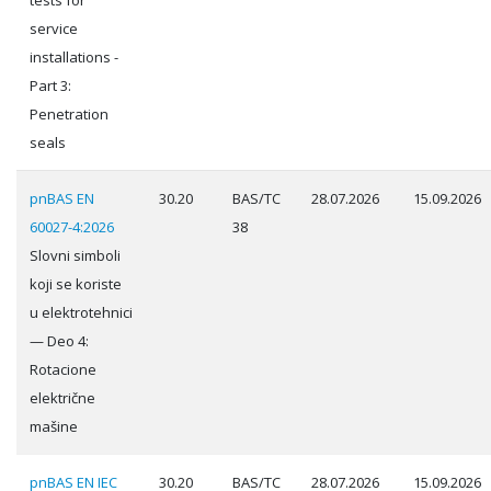
tests for
service
installations -
Part 3:
Penetration
seals
pnBAS EN
30.20
BAS/TC
28.07.2026
15.09.2026
60027-4:2026
38
Slovni simboli
koji se koriste
u elektrotehnici
— Deo 4:
Rotacione
električne
mašine
pnBAS EN IEC
30.20
BAS/TC
28.07.2026
15.09.2026