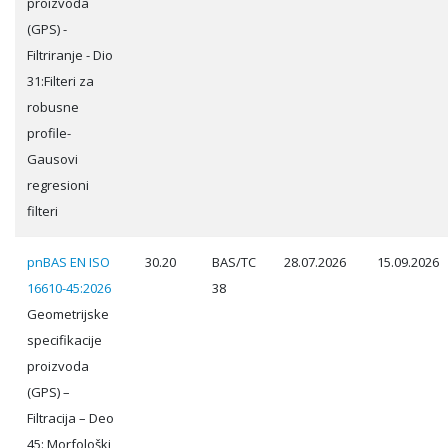
proizvoda
(GPS) -
Filtriranje - Dio
31:Filteri za
robusne
profile-
Gausovi
regresioni
filteri
pnBAS EN ISO
30.20
BAS/TC
28.07.2026
15.09.2026
16610-45:2026
38
Geometrijske
specifikacije
proizvoda
(GPS) –
Filtracija – Deo
45: Morfološki